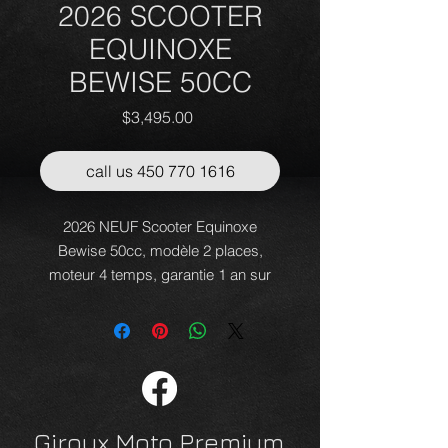
2026 SCOOTER
EQUINOXE
BEWISE 50CC
Price
$3,495.00
call us 450 770 1616
2026 NEUF Scooter Equinoxe
Bewise 50cc, modèle 2 places,
moteur 4 temps, garantie 1 an sur
pièces, équipé de freins ABS,
lumières DEL, rangement sous la
selle, pied central et latéral, pneus à
crampons, support bagage,
démarrage électrique et plus
encore!
Giroux Moto Premium
Chez Giroux moto premium, une